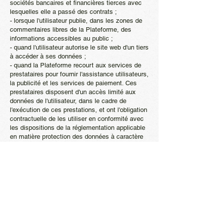
sociétés bancaires et financières tierces avec
lesquelles elle a passé des contrats ;
- lorsque l'utilisateur publie, dans les zones de
commentaires libres de la Plateforme, des
informations accessibles au public ;
- quand l'utilisateur autorise le site web d'un tiers
à accéder à ses données ;
- quand la Plateforme recourt aux services de
prestataires pour fournir l'assistance utilisateurs,
la publicité et les services de paiement. Ces
prestataires disposent d'un accès limité aux
données de l'utilisateur, dans le cadre de
l'exécution de ces prestations, et ont l'obligation
contractuelle de les utiliser en conformité avec
les dispositions de la réglementation applicable
en matière protection des données à caractère
personnel ;
- si la loi l'exige, la Plateforme peut effectuer la
transmission de données pour donner suite aux
réclamations présentées contre la Plateforme et
se conformer aux procédures administratives et
judiciaires.
Article 12 - Offres commerciales